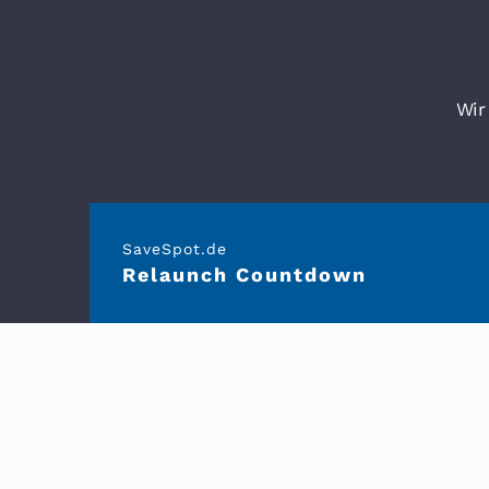
Zum
Inhalt
springen
Wir
SaveSpot.de
Relaunch Countdown