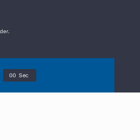
der.
0
0
Sec