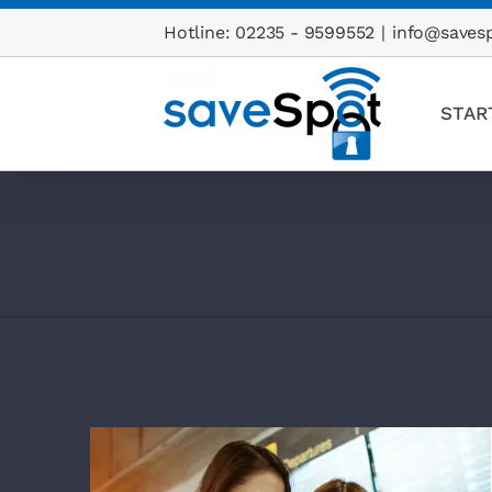
Zum
Hotline: 02235 - 9599552
|
info@saves
Inhalt
springen
STAR