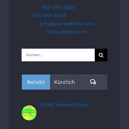
Telefon:
555-555-5555
Fax:
555-555-5555
E-Mail:
info@yourwebsite.com
Webseite:
Yourwebsite.com
Suche
nach:
Kommentare
Beliebt
Kürzlich
WLAN Ausleuchtung
Donnerstag 27 Februar 2020 @
8:45