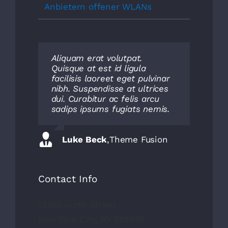
Anbietern offener WLANs
Aliquam erat volutpat.
Neque porro quisquam est,
Quisque at est id ligula
qui dolorem ipsum quia dolor
facilisis laoreet eget pulvinar
sit amet, consec tetur, adipisci
nibh. Suspendisse at ultrices
velit, sed quia non numquam
dui. Curabitur ac felis arcu
eius modi tempora voluptas
sadips ipsums fugiats nemis.
amets unser.
Luke Beck
John Doe
,
My Company
,
Theme Fusion
Contact Info
12345 north Street
New York City, NY 555555